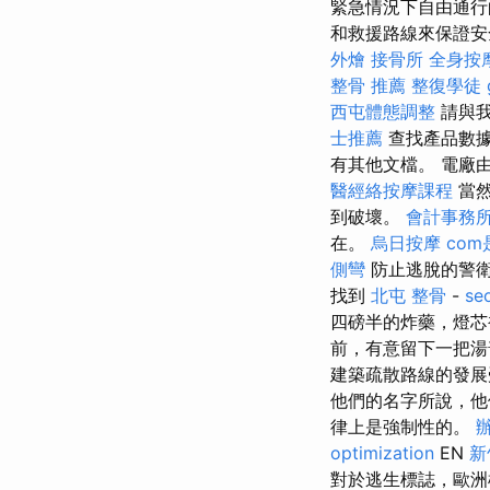
緊急情況下自由通
和救援路線來保證安
外燴
接骨所
全身按
整骨 推薦
整復學徒
西屯體態調整
請與我
士推薦
查找產品數據
有其他文檔。 電廠
醫經絡按摩課程
當然
到破壞。
會計事務
在。
烏日按摩
co
側彎
防止逃脫的警衛
找到
北屯 整骨
-
s
四磅半的炸藥，燈芯
前，有意留下一把湯
建築疏散路線的發展
他們的名字所說，他
律上是強制性的。
optimization
EN
新
對於逃生標誌，歐洲