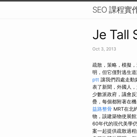
SEO 課程實
Je Tall 
Oct 3, 2013
疏散，策略，模擬，
明，但它僅對逃生
ptt
讓我們四處走動
表了新聞，外國人，
少數派政府，議會
疊，每個都附著在
益路整骨
MRT在北
物，該建築物使展館
60年代的現代美學
案一起提供疏散過