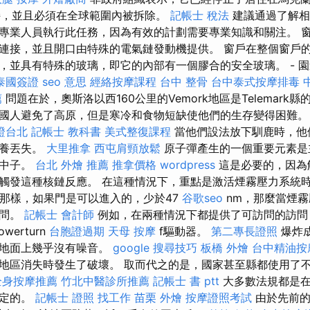
支持，並且必須在全球範圍內被拆除。
記帳士 稅法
建議通過了解相
專業人員執行此任務，因為有效的計劃需要專業知識和關注。 
連接，並且開口由特殊的電氣鏈發動機提供。 窗戶在整個窗戶
，並具有特殊的玻璃，即它的內部有一個膠合的安全玻璃。 - 
泰國簽證
seo 意思
經絡按摩課程
台中 整骨
台中泰式按摩排毒
薦
問題在於，奧斯洛以西160公里的Vemork地區是Telemark
國人避免了高原，但是寒冷和食物短缺使他們的生存變得困難
證台北
記帳士 教科書
美式整復課程
當他們設法放下馴鹿時，他
營養丟失。
大里推拿
西屯肩頸放鬆
原子彈產生的一個重要元素是
速中子。
台北 外燴 推薦
推拿價格
wordpress
這是必要的，因為
觸發這種核鏈反應。 在這種情況下，重點是激活煙霧壓力系統
的那樣，如果門是可以進入的，少於47
谷歌seo
nm，那麼當煙
訪問。
記帳士 會計師
例如，在兩種情況下都提供了可訪問的訪
werturn
台胞證過期
天母 按摩
f驅動器。
第二專長證照
爆炸
在地面上幾乎沒有噪音。
google 搜尋技巧
板橋 外燴
台中精油按
地區消失時發生了破壞。 取而代之的是，國家甚至縣都使用了
全身按摩推薦
竹北中醫診所推薦
記帳士 書 ptt
大多數法規都是在
規定的。
記帳士 證照 找工作
苗栗 外燴
按摩證照考試
由於先前的