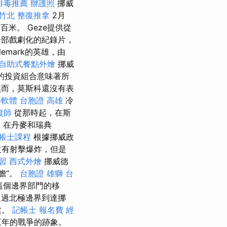
排毒推薦
辦護照
挪威
竹北 整復推拿
2月
米。 Geze提供從
一部戲劇化的紀錄片，
emark的英雄，由
自助式餐點外燴
挪威
的投資組合意味著所
然而，莫斯科還沒有表
o軟體
台胞證 高雄
冷
復師
從那時起，在斯
，在丹麥和瑞典
帳士課程
根據挪威政
沒有射擊爆炸，但是
習
西式外燴
挪威德
膽”。
台胞證 雄獅
台
這個邊界部門的移
通過北極邊界到達挪
建。
記帳士 報名費
經
三年的戰爭的跡象。