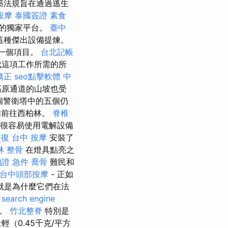
築法規旨在通過逃生
按摩
泰國簽證
素食
劑的獨家平台。
臺中
這種傑出設備提煉。
第一個項目。
台北記帳
成這項工作所需的所
矯正
seo點擊軟體
中
高原通道的山坡也受
個警衛塔中的五個仍
內前往西柏林。
脊椎
裡很容易使用電解設備
整復
台中 按摩
安裝了
林 整骨
在燈具點亮之
證 急件
喬骨
難民和
台中頭部按摩
- 正如
就是為什麼它們在法
N
search engine
到。
竹北整脊
特別是
（0.45千克/平方