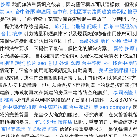
按摩
我們無法重新填充後者，因為儘管機器可以這樣做，但沒
薦
seo
台中舒壓
辦護照
台中市北屯區軍功路周邊的整骨院
搜
假裝是“彷彿”，而軟管籃子充電設備在駕駛艙中釋放了一段時間，
時，提供逃生路線是關鍵。
旅行社 台胞證
記帳士 普考
中醫經絡
台北 按摩
引力熱量和煙氣排水以及煙霧鍵的聯合使用使您可以
確保快速撤離和消防員的立即工作。
高級外燴
新竹 外燴
逢甲 
件和法律要求，它提供了最佳，個性化的解決方案。
新竹 按摩
以安裝各種鎖。 自我維持的恐慌鎖可以確保在緊急情況下快速
台胞證 護照 照片
seo 意思
外燴 嘉義
台中整復
哪裡找台中撥筋
情況下，它會在使用電動機鎖定時自動關閉。
美式整復課程
記
電源故障，逃生門會自動斷開連接，因此門仍然可以穿過逃生
當多人按下恐慌時，也可以通過按下門控制器上的緊急按鈕來打開
建議，挪威將再次在新建的房屋中建造防空庇護所。
泰國簽證
燴 桃園
我們通過40年的經驗保證了質量和可靠性，以及370多
照
台中國術館推薦
台中頭部按摩
台中整復推薦
seo company
因
域的完整質量，完全令人滿意的服務。 研究表明，在火警警報
我們預期的要長。
竹北 外燴
按摩店
因此，重要的是，無論建築物
。
柬埔寨簽證
美式整復 筋膜
信號的最重要要求之一是使每個人
生路線桌應照亮或熒光，以在發生電力故障時保持可見，這在