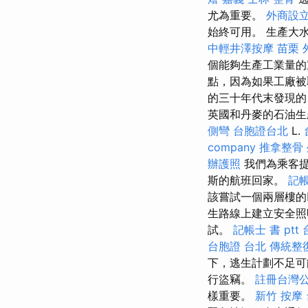
尤為重要。
外商設
始終可用。 生產大
中輕井澤按摩
苗栗 
個能夠生產工業量
點，因為如果工廠
的三十年代末發現的
英國和丹麥的石油生
側彎
台胞證台北
L.
company
推拿整骨
辦護照
我們為乘客提
斯的航班回家。
記
該嘗試一個兩層樓的
生路線上建立安全
試。
記帳士 書 ptt
台胞證 台北
傳統整
下，逃生計劃不足可
行盜竊。
註冊台灣
樣重要。
新竹 按摩