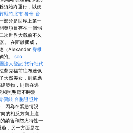
必須始終運行，以便
新竹縣竹北市
餐盒
台
一部分是世界上第一
開發項目存在一個弱
二次世界大戰前不久
器。 在距離挪威，
Alexander
脊椎
理解的。
seo
團法人登記
旅行社代
法蘭克福前往布達佩
了天然美女，則還應
高建築物，則應在逃
統和照明應不時測
骨價錢
台胞證照片
果，因為在緊急情況
方向的相反方向上進
的銷售和防火特性一
通過，另一方面是在