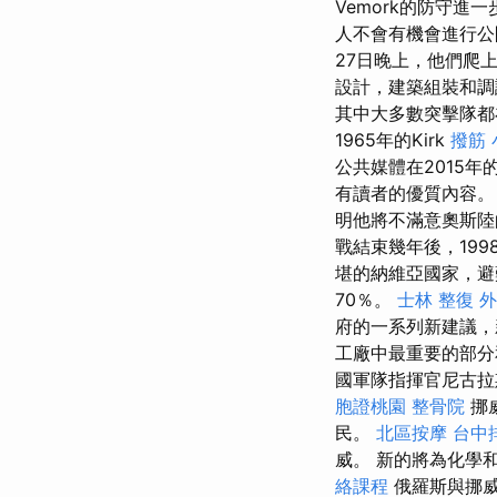
Vemork的防守
人不會有機會進行公
27日晚上，他們爬
設計，建築組裝和
其中大多數突擊隊
1965年的Kirk
撥筋
公共媒體在2015
有讀者的優質內容
明他將不滿意奧斯
戰結束幾年後，19
堪的納維亞國家，避
70％。
士林 整復
外
府的一系列新建議，
工廠中最重要的部
國軍隊指揮官尼古拉
胞證桃園
整骨院
挪
民。
北區按摩
台中
威。 新的將為化學
絡課程
俄羅斯與挪威