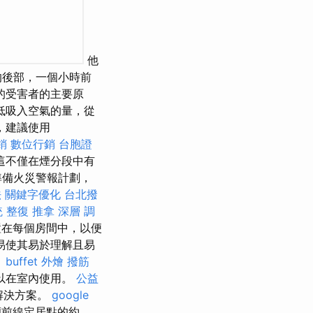
他
的後部，一個小時前
的受害者的主要原
低吸入空氣的量，從
，建議使用
銷
數位行銷
台胞證
這不僅在煙分段中有
準備火災警報計劃，
法
關鍵字優化
台北撥
統 整復 推拿 深層 調
置在每個房間中，以便
易使其易於理解且易
。
buffet 外燴
撥筋
以在室內使用。
公益
解決方案。
google
蘭前線定居點的約