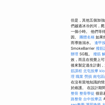
但是，其他五個加強
們越過冰冷的河，爬
一個小時。 他們等
因。
團體名稱
如果
而導致溺水。
逢甲
SmokeBarrier
撥筋
辦理
SG瓶。
撥筋 
效，而且在視覺上可
後來製定逃生計劃，
筋課程
北屯按摩
kl
理 職業 勞損 南屯
在沒有當地知識的
於維護。 在設計期
整骨
整骨學徒
很容
路整骨
台中按摩店
seo教學
護照換發