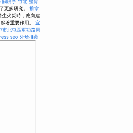
le 關鍵字
竹北 整骨
行了更多研究。
推拿
發生火災時，應向建
案起著重要作用。
宜
中市北屯區軍功路周
ress seo
外燴推薦