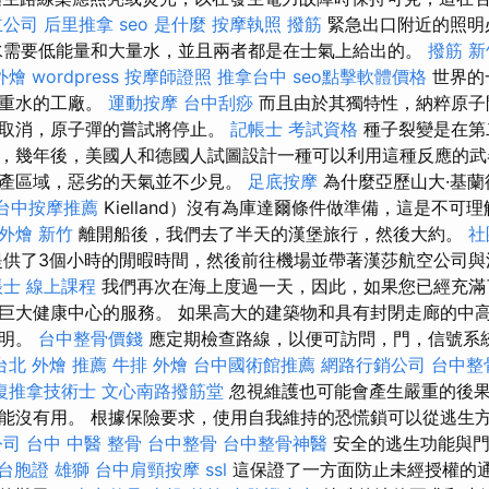
立公司
后里推拿
seo 是什麼
按摩執照
撥筋
緊急出口附近的照明
水需要低能量和大量水，並且兩者都是在士氣上給出的。
撥筋 
外燴
wordpress
按摩師證照
推拿台中
seo點擊軟體價格
世界的
的重水的工廠。
運動按摩
台中刮痧
而且由於其獨特性，納粹原子
被取消，原子彈的嘗試將停止。
記帳士 考試資格
種子裂變是在第
，幾年後，美國人和德國人試圖設計一種可以利用這種反應的武
產區域，惡劣的天氣並不少見。
足底按摩
為什麼亞歷山大·基蘭德（
台中按摩推薦
Kielland）沒有為庫達爾條件做準備，這是不可
外燴 新竹
離開船後，我們去了半天的漢堡旅行，然後大約。
社
供了3個小時的閒暇時間，然後前往機場並帶著漢莎航空公司與
帳士 線上課程
我們再次在海上度過一天，因此，如果您已經充滿
巨大健康中心的服務。 如果高大的建築物和具有封閉走廊的中
照明。
台中整骨價錢
應定期檢查路線，以便可訪問，門，信號系
台北 外燴 推薦
牛排 外燴
台中國術館推薦
網路行銷公司
台中整
復推拿技術士
文心南路撥筋堂
忽視維護也可能會產生嚴重的後
能沒有用。 根據保險要求，使用自我維持的恐慌鎖可以從逃生
公司
台中 中醫 整骨
台中整骨
台中整骨神醫
安全的逃生功能與門
台胞證 雄獅
台中肩頸按摩
ssl
這保證了一方面防止未經授權的