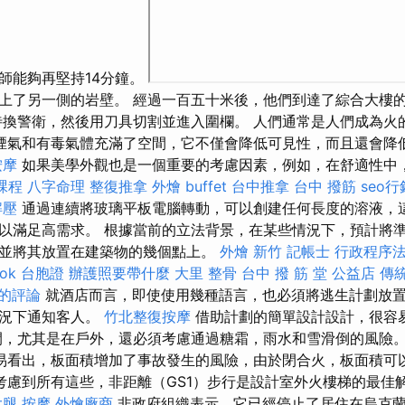
師能夠再堅持14分鐘。
上了另一側的岩壁。 經過一百五十米後，他們到達了綜合大樓
待換警衛，然後用刀具切割並進入圍欄。 人們通常是人們成為火
煙氣和有毒氣體充滿了空間，它不僅會降低可見性，而且還會降
按摩
如果美學外觀也是一個重要的考慮因素，例如，在舒適性中
課程
八字命理 整復推拿
外燴 buffet
台中推拿
台中 撥筋
seo行
解壓
通過連續將玻璃平板電腦轉動，可以創建任何長度的溶液，
以滿足高需求。 根據當前的立法背景，在某些情況下，預計將
並將其放置在建築物的幾個點上。
外燴 新竹
記帳士 行政程序
ook 台胞證
辦護照要帶什麼
大里 整骨
台中 撥 筋 堂 公益店 傳
區的評論
就酒店而言，即使使用幾種語言，也必須將逃生計劃放
情況下通知客人。
竹北整復按摩
借助計劃的簡單設計設計，很容
間，尤其是在戶外，還必須考慮通過糖霜，雨水和雪滑倒的風險
易看出，板面積增加了事故發生的風險，由於閉合火，板面積可
考慮到所有這些，非距離（GS1）步行是設計室外火樓梯的最佳
大腿 按摩
外燴廠商
非政府組織表示，它已經停止了居住在烏克