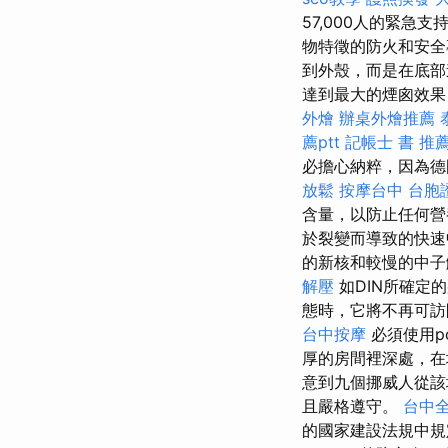
57,000人的緊急
物特徵的防火和安全
到外殼，而是在底部
達到最大的煙囪效果
外燴
辦桌外燴推薦
薦ptt
記帳士 書 推
必擔心納粹，因為德
放鬆
按摩台中
台胞
含量，以防止任何
於裂變而導致的快
的新核和較慢的中子
解壓
如DIN所確定
態時，它將不再可
台中按摩
必須使用po
厚的房間裡深處，
意到九個挪威人從該
且嚴格遵守。
台中
的國家建設法規中