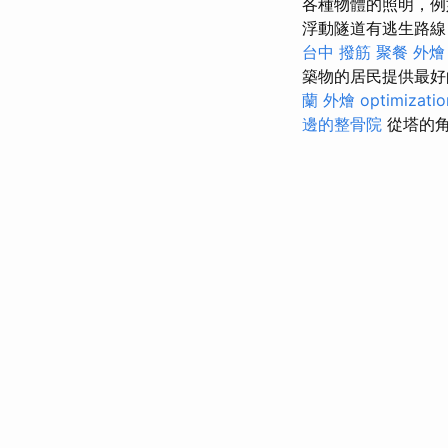
各種物體的照明，例
浮動隧道有逃生路線
台中 撥筋
聚餐 外燴
築物的居民提供最好
蘭 外燴
optimizati
邊的整骨院
從塔的角