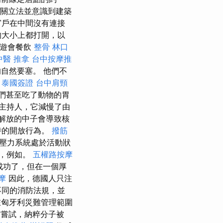
關立法並意識到建築
窗戶在中間沒有連接
的大小上都打開，以
園遊會餐飲
整骨
林口
中醫 推拿
台中按摩推
縣的自然要塞。 他們不
。
泰國簽證
台中肩頸
們甚至吃了動物的胃
主持人，它減慢了由
解放的中子會導致核
時的開放行為。
撥筋
霧壓力系統處於活動狀
問，例如。
五權路按摩
成功了，但在一個厚
摩
因此，德國人只注
不同的消防法規，並
匈牙利災難管理範圍
嘗試，納粹分子被