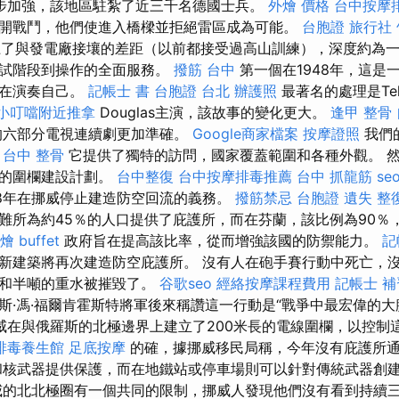
進一步加強，該地區駐紮了近三千名德國士兵。
外燴 價格
台中按摩
開戰鬥，他們使進入橋樑並拒絕雷區成為可能。
台胞證 旅行社
上了與發電廠接壤的差距（以前都接受過高山訓練），深度約為一百
調試階段到操作的全面服務。
撥筋 台中
第一個在1948年，這是
都在演奏自己。
記帳士 書
台胞證 台北
辦護照
最著名的處理是Tel
小叮噹附近推拿
Douglas主演，該故事的變化更大。
逢甲 整骨
年的六部分電視連續劇更加準確。
Google商家檔案
按摩證照
我們
。
台中 整骨
它提供了獨特的訪問，國家覆蓋範圍和各種外觀。 
陸的圍欄建設計劃。
台中整復
台中按摩排毒推薦
台中 抓龍筋
se
98年在挪威停止建造防空回流的義務。
撥筋禁忌
台胞證 遺失
整
難所為約45％的人口提供了庇護所，而在芬蘭，該比例為90％
燴 buffet
政府旨在提高該比率，從而增強該國的防禦能力。
記
新建築將再次建造防空庇護所。 沒有人在砲手賽行動中死亡，
分和半噸的重水被摧毀了。
谷歌seo
經絡按摩課程費用
記帳士 補
斯·馮·福爾肯霍斯特將軍後來稱讚這一行動是“戰爭中最宏偉的大
威在與俄羅斯的北極邊界上建立了200米長的電線圍欄，以控制
排毒養生館
足底按摩
的確，據挪威移民局稱，今年沒有庇護所
和核武器提供保護，而在地鐵站或停車場則可以針對傳統武器創
的北北極圈有一個共同的限制，挪威人發現他們沒有看到持續