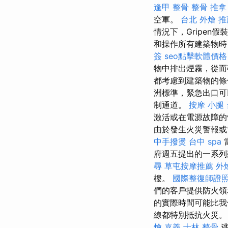
逢甲 整骨
整骨 推拿
空軍。
台北 外燴 推
情況下，Gripen
和操作所有建築物
簽
seo點擊軟體價格
物中排出煙霧，從而
都考慮到建築物的條
洲標準，緊急出口可
制通道。
按摩 小腿
激活或在電源故障的
由於發生火災警報或
中手撥燙
台中 spa
府週五提出的一系列
尋
草屯按摩推薦
外
樓。
國際整復師證
們的客戶提供防火領
的實際時間可能比
線都特別抵抗火災
燴 嘉義
士林 整骨
逃