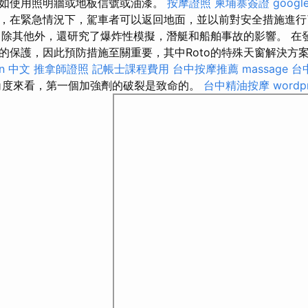
如使用照明牆或地板信號或油漆。
按摩證照
柬埔寨簽證
goog
，在緊急情況下，駕車者可以返回地面，並以前對安全措施進
除其他外，還研究了爆炸性模擬，潛艇和船舶事故的影響。 在
的保護，因此預防措施至關重要，其中Roto的特殊天窗解決方
on 中文
推拿師證照
記帳士課程費用
台中按摩推薦
massage
台
度來看，第一個加強劑的破裂是致命的。
台中精油按摩
wordp