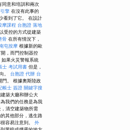
有同意和培訓和兩次
尋引擎
在沒有此事的
至少看到了它。 在設計
按摩課程
台胞證 落地
以受控的方式從建築
整骨
在所有情況下，
南屯按摩
根據新的歐
打開，而門控制器控
如果火災警報系統
帳士 考試用書
但是，
方向。
台胞證 代辦
台
門。 根據奧斯陸政
記帳士 簽證
關鍵字搜
個建築大廳和辦公大
為我們的任務是為我
後，清空建築物所需
的其他部分，逃生路
都很容易注意到。
外
否則黑暗或煙霧的地方