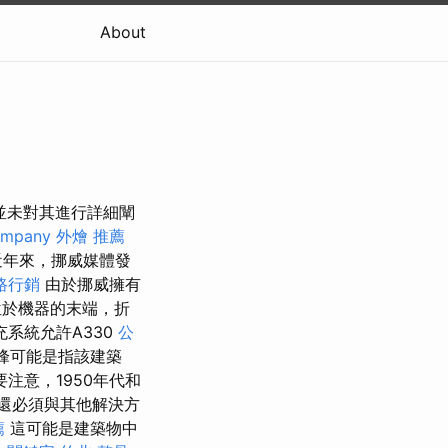
About
並未對其進行詳細闡
ompany
外燴 推薦
年來，挪威媒體發
路行銷
由於挪威擁有
於機器的末端，折
系統允許A330
公
峰可能是指該建築
注意，1950年代和
還必須與其他解決方
薦
這可能是建築物中